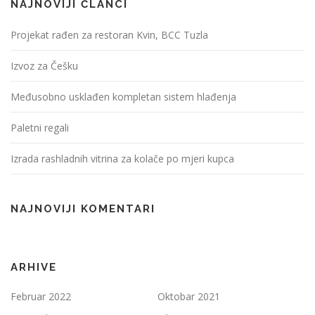
NAJNOVIJI ČLANCI
Projekat rađen za restoran Kvin, BCC Tuzla
Izvoz za Češku
Međusobno usklađen kompletan sistem hlađenja
Paletni regali
Izrada rashladnih vitrina za kolače po mjeri kupca
NAJNOVIJI KOMENTARI
ARHIVE
Februar 2022
Oktobar 2021