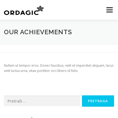
Skip
to
Menu
content
KATALOG
O NAMA
USLUGE
VIDEO
OUR ACHIEVEMENTS
GALERIJA
TEAM
NOVOSTI
KONTAKT
Nullam ut tempor eros. Donec faucibus, velit et imperdiet aliquam, lacus
TRGOVINA
velit luctus urna, vitae porttitor orci libero id felis.
Pretraga: