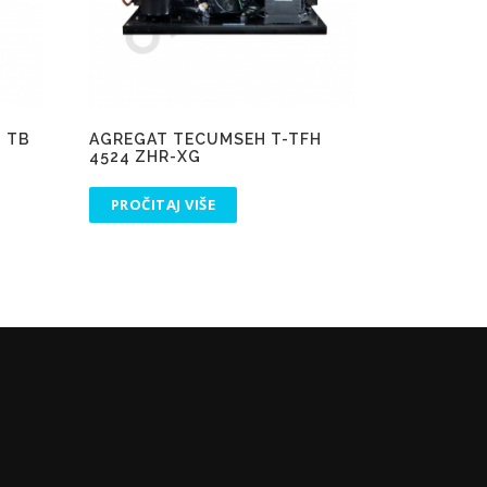
 TB
AGREGAT TECUMSEH T-TFH
4524 ZHR-XG
PROČITAJ VIŠE