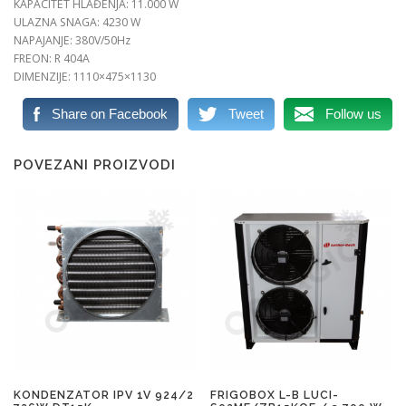
KAPACITET HLAĐENJA: 11.000 W
ULAZNA SNAGA: 4230 W
NAPAJANJE: 380V/50Hz
FREON: R 404A
DIMENZIJE: 1110×475×1130
Share on Facebook
Tweet
Follow us
POVEZANI PROIZVODI
KONDENZATOR IPV 1V 924/2
FRIGOBOX L-B LUCI-