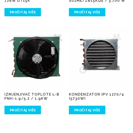
726W DT15K
S02ME/ZB15KQE / 3.700 W
PROČITAJ VIŠE
PROČITAJ VIŠE
IZMJENJIVAČ TOPLOTE L-B
KONDENZATOR IPV 1270/4
FNH-1.9/5.2 / 1.9KW
(5730W)
PROČITAJ VIŠE
PROČITAJ VIŠE