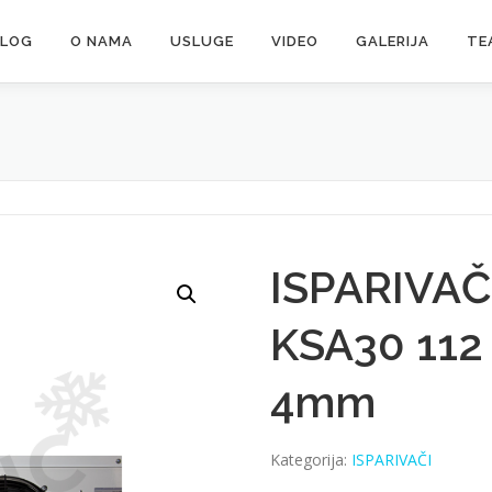
ALOG
O NAMA
USLUGE
VIDEO
GALERIJA
TE
ISPARIVAČ
KSA30 112
4mm
Kategorija:
ISPARIVAČI