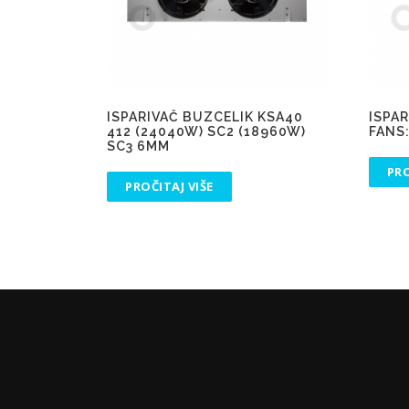
ISPARIVAČ BUZCELIK KSA40
ISPAR
412 (24040W) SC2 (18960W)
FANS
SC3 6MM
PRO
PROČITAJ VIŠE