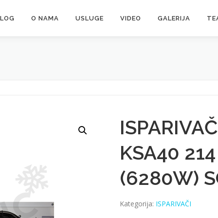
ALOG
O NAMA
USLUGE
VIDEO
GALERIJA
TE
ISPARIVAČ
KSA40 214
(6280W) 
Kategorija:
ISPARIVAČI