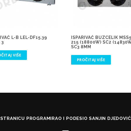
IVAČ L-B LEL-DF15.39
ISPARIVAČ BUZCELIK MSS
 3
215 (18800W) SC2 (14830
SC3 8MM
ČITAJ VIŠE
PROČITAJ VIŠE
STRANICU PROGRAMIRAO I PODESIO SANJIN DJEDOVIĆ