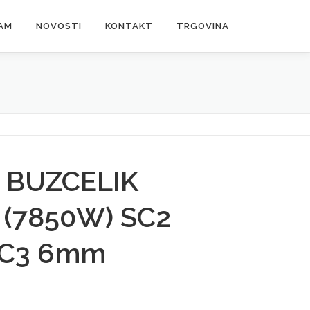
AM
NOVOSTI
KONTAKT
TRGOVINA
 BUZCELIK
 (7850W) SC2
SC3 6mm