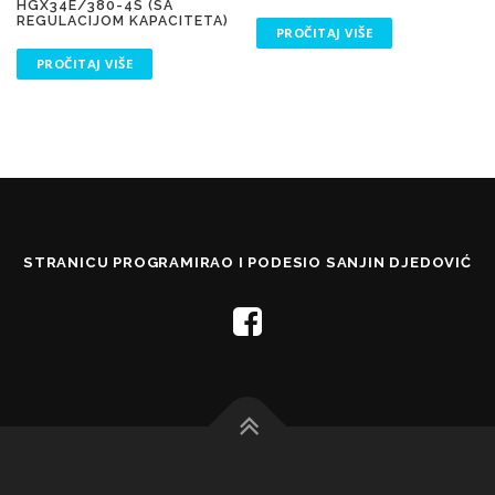
HGX34E/380-4S (SA
REGULACIJOM KAPACITETA)
PROČITAJ VIŠE
PROČITAJ VIŠE
STRANICU PROGRAMIRAO I PODESIO SANJIN DJEDOVIĆ