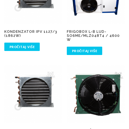
KONDENZATOR IPV 1127/3
FRIGOBOX L-B LUD-
(1862W)
SO6ME/MLZ048T4 / 4600
W
PROČITAJ VIŠE
PROČITAJ VIŠE