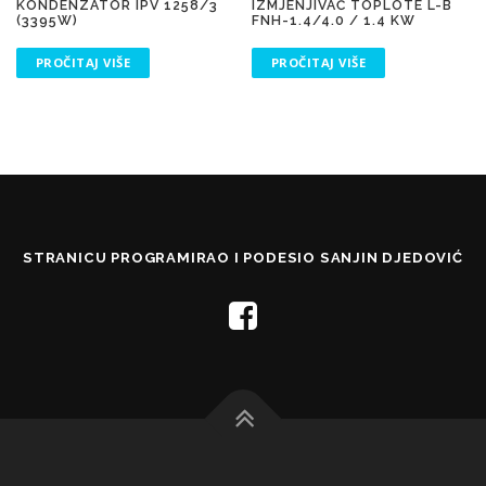
KONDENZATOR IPV 1258/3
IZMJENJIVAČ TOPLOTE L-B
(3395W)
FNH-1.4/4.0 / 1.4 KW
PROČITAJ VIŠE
PROČITAJ VIŠE
STRANICU PROGRAMIRAO I PODESIO SANJIN DJEDOVIĆ