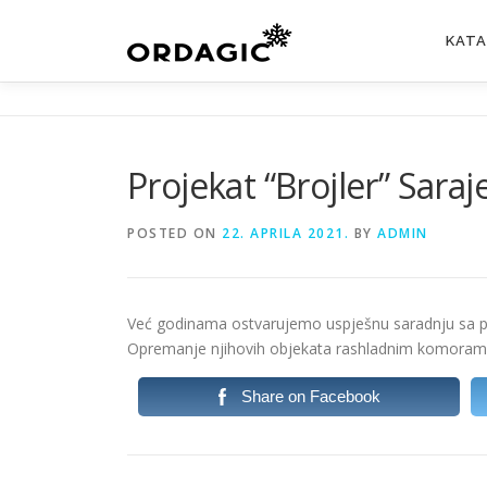
Skip
to
KAT
content
Projekat “Brojler” Saraj
POSTED ON
22. APRILA 2021.
BY
ADMIN
Već godinama ostvarujemo uspješnu saradnju sa pa
Opremanje njihovih objekata rashladnim komorama
Share on Facebook