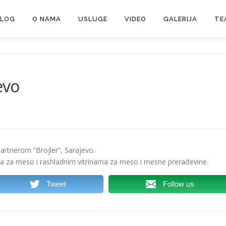
ALOG
O NAMA
USLUGE
VIDEO
GALERIJA
TE
evo
rtnerom “Brojler”, Sarajevo.
 za meso i rashladnim vitrinama za meso i mesne prerađevine.
Tweet
Follow us