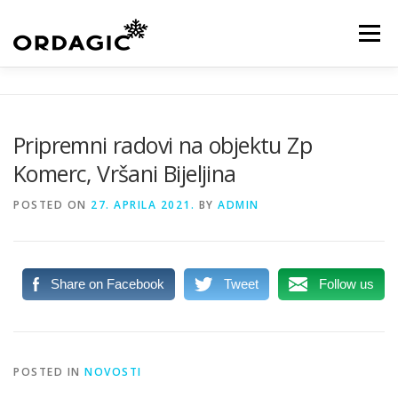
Skip
to
Menu
content
KATALOG
O NAMA
USLUGE
VIDEO
Pripremni radovi na objektu Zp
Komerc, Vršani Bijeljina
GALERIJA
TEAM
NOVOSTI
KONTAKT
POSTED ON
27. APRILA 2021.
BY
ADMIN
TRGOVINA
Share on Facebook
Tweet
Follow us
POSTED IN
NOVOSTI