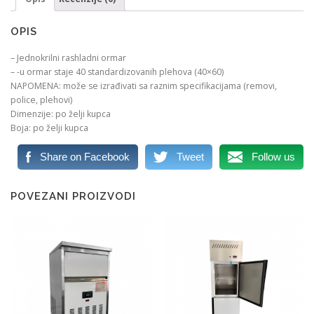
OPIS
– Jednokrilni rashladni ormar
– -u ormar staje 40 standardizovanih plehova (40×60)
NAPOMENA: može se izrađivati sa raznim specifikacijama (removi,
police, plehovi)
Dimenzije: po želji kupca
Boja: po želji kupca
Share on Facebook
Tweet
Follow us
POVEZANI PROIZVODI