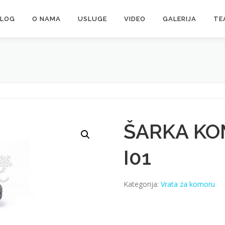
ALOG
O NAMA
USLUGE
VIDEO
GALERIJA
TE
ŠARKA KOM
I01
Kategorija:
Vrata za komoru