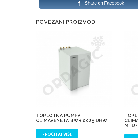
Share on Facebook
POVEZANI PROIZVODI
TOPLOTNA PUMPA
TOPL
CLIMAVENETA BWR 0025 DHW
CLIM
MTD/
PROČITAJ VIŠE