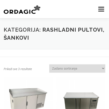
Skip
to
Menu
content
KATALOG
O NAMA
USLUGE
VIDEO
KATEGORIJA:
RASHLADNI PULTOVI,
ŠANKOVI
GALERIJA
TEAM
NOVOSTI
KONTAKT
TRGOVINA
Prikaži sve 3 rezultate